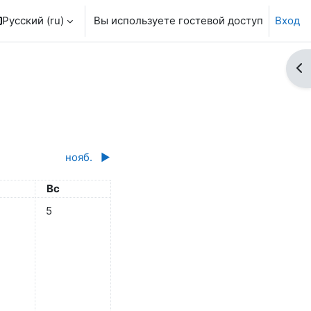
Русский ‎(ru)‎
Вы используете гостевой доступ
Вход
От
нояб.
▶︎
ота
Воскресенье
Вс
 3 октября
бытий, суббота 4 октября
Нет событий, воскресенье 5 октября
5