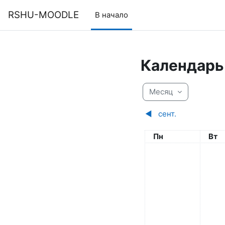
Перейти к основному содержанию
RSHU-MOODLE
В начало
Календарь
Месяц
◀︎
сент.
Понедельник
Вто
Пн
Вт