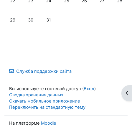
22
23
24
25
26
27
28
Нет событий, понедельник 29 декабря
Нет событий, вторник 30 декабря
Нет событий, среда 31 декабря
29
30
31
Служба поддержки сайта
Вы используете гостевой доступ (
Вход
)
От
Сводка хранения данных
Скачать мобильное приложение
Переключить на стандартную тему
На платформе
Moodle