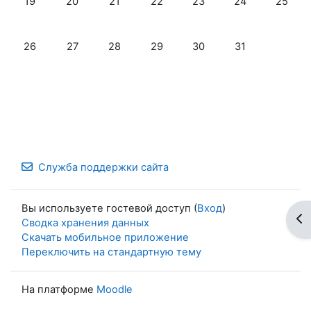
19
20
21
22
23
24
25
Нет событий, понедельник 26 января
Нет событий, вторник 27 января
Нет событий, среда 28 января
Нет событий, четверг 29 января
Нет событий, пятница 3
Нет событий, су
26
27
28
29
30
31
Служба поддержки сайта
Вы используете гостевой доступ (
Вход
)
От
Сводка хранения данных
Скачать мобильное приложение
Переключить на стандартную тему
На платформе
Moodle